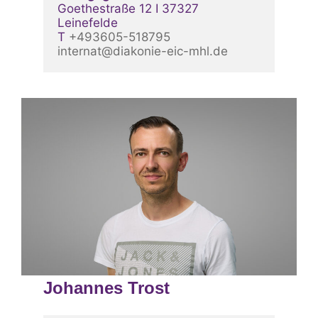
Goethestraße 12 I 37327 
Leinefelde
T 
+493605-518795 
internat@diakonie-eic-mhl.de
Johannes Trost