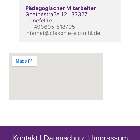
Pädagogischer Mitarbeiter
Goethestraße 12 I 37327 
Leinefelde
T 
+493605-518795 
internat@diakonie-eic-mhl.de
Kontakt
|
Datenschutz
|
Impressum