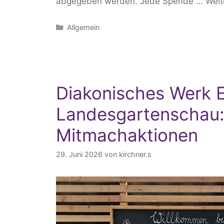
abgegeben werden. Jede Spende …
Weit
Kategorien
Allgemein
Diakonisches Werk E
Landesgartenschau:
Mitmachaktionen
29. Juni 2026
von
kirchner.s