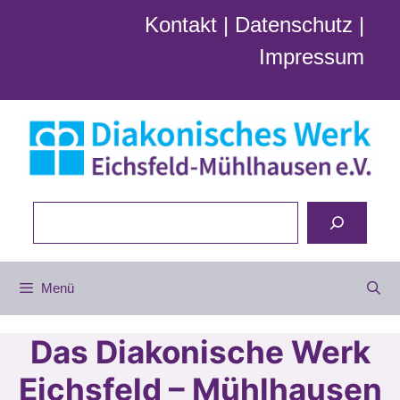
Zum
Kontakt
|
Datenschutz
|
Inhalt
Impressum
springen
Suchen
Menü
Das Diakonische Werk
Eichsfeld – Mühlhausen