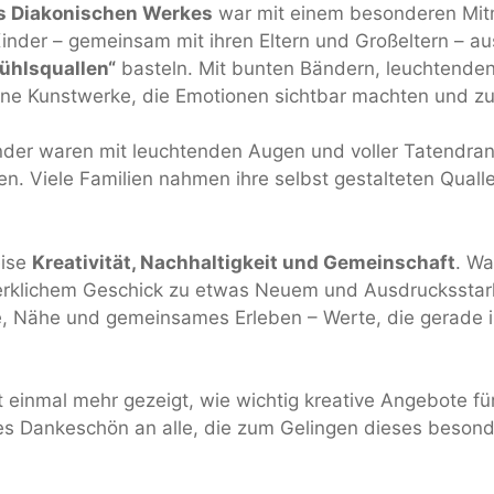
s Diakonischen Werkes
war mit einem besonderen Mit
inder – gemeinsam mit ihren Eltern und Großeltern – a
ühlsquallen“
basteln. Mit bunten Bändern, leuchtenden
eine Kunstwerke, die Emotionen sichtbar machten und z
inder waren mit leuchtenden Augen und voller Tatendra
en. Viele Familien nahmen ihre selbst gestalteten Quall
eise
Kreativität, Nachhaltigkeit und Gemeinschaft
. Wa
erklichem Geschick zu etwas Neuem und Ausdrucksstark
 Nähe und gemeinsames Erleben – Werte, die gerade in
 einmal mehr gezeigt, wie wichtig kreative Angebote fü
es Dankeschön an alle, die zum Gelingen dieses beson