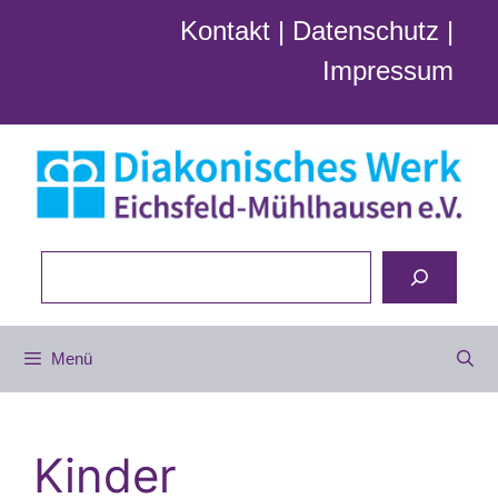
Zum
Kontakt
|
Datenschutz
|
Inhalt
Impressum
springen
Suchen
Menü
Kinder