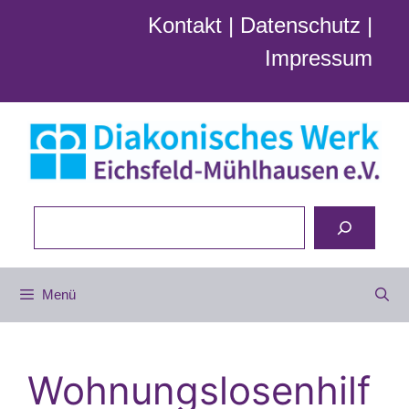
Zum
Kontakt
|
Datenschutz
|
Inhalt
Impressum
springen
Suchen
Menü
Wohnungslosenhilf